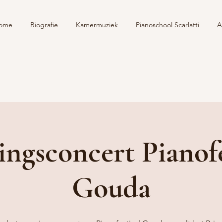
ome
Biografie
Kamermuziek
Pianoschool Scarlatti
A
ngsconcert Pianofe
Gouda