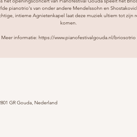
s het openingsconcert van Pianofestival Gouda speelt het Brio
efde pianotrio's van onder andere Mendelssohn en Shostakovic
chtige, intieme Agnietenkapel laat deze muziek ultiem tot zijn r
komen.
Meer informatie: https://www.pianofestivalgouda.nl/briosotrio
2801 GR Gouda, Nederland