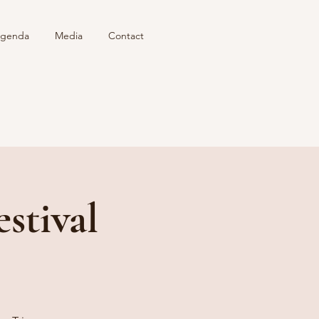
genda
Media
Contact
stival