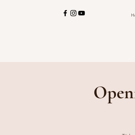
H
Openi