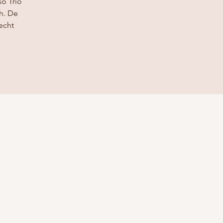
so Trio
h. De
echt