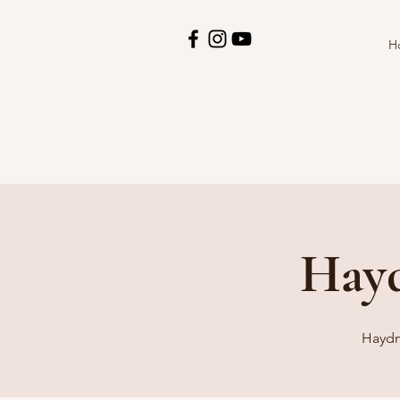
H
Hayd
Haydn