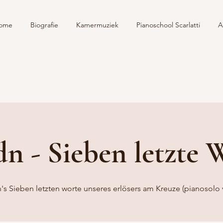
ome
Biografie
Kamermuziek
Pianoschool Scarlatti
A
n - Sieben letzte 
's Sieben letzten worte unseres erlösers am Kreuze (pianosolo v