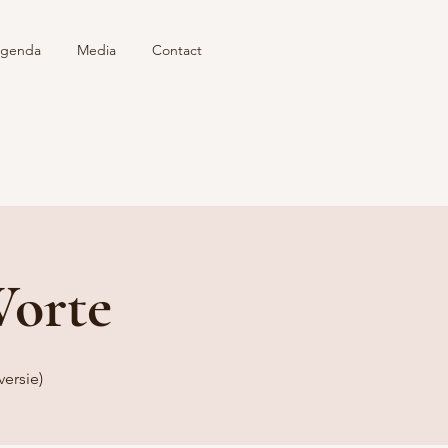
genda
Media
Contact
Worte
ersie)