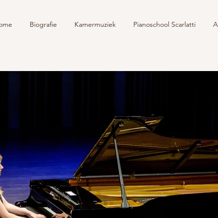
ome
Biografie
Kamermuziek
Pianoschool Scarlatti
A