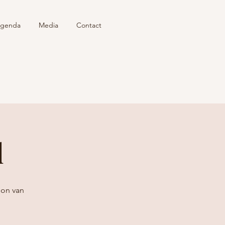
genda
Media
Contact
l
jon van