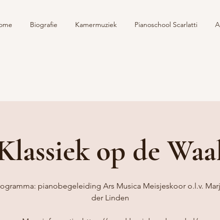
ome
Biografie
Kamermuziek
Pianoschool Scarlatti
A
Klassiek op de Waa
ogramma: pianobegeleiding Ars Musica Meisjeskoor o.l.v. Mar
der Linden