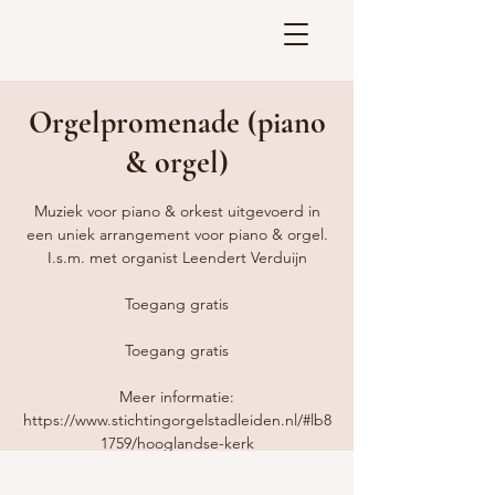
Orgelpromenade (piano
& orgel)
Muziek voor piano & orkest uitgevoerd in
een uniek arrangement voor piano & orgel.
I.s.m. met organist Leendert Verduijn
Toegang gratis
Toegang gratis
Meer informatie:
https://www.stichtingorgelstadleiden.nl/#lb8
1759/hooglandse-kerk