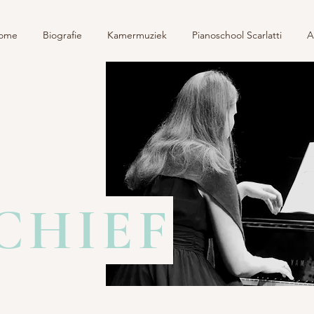
ome
Biografie
Kamermuziek
Pianoschool Scarlatti
A
CHIEF