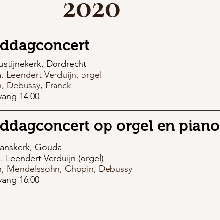
2020
ddagconcert
stijnekerk, Dordrecht
m. Leendert Verduijn, orgel
, Debussy, Franck
vang 14.00
ddagconcert op orgel en piano
Janskerk, Gouda
m. Leendert Verduijn (orgel)
h, Mendelssohn, Chopin, Debussy
vang 16.00