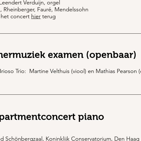
 Leendert Verduijn, orgel
, Rheinberger, Fauré, Mendelssohn
 het concert
hier
terug
ermuziek examen (openbaar)
Brioso Trio: Martine Velthuis (viool) en Mathias Pearson (
partmentconcert piano
ld Schönbergzaal,
Koninklijk Conservatorium, Den Haag