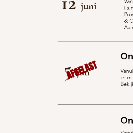
12
Van
juni
i.s
Pro
& C
Aan
On
5
AFGELAST
jun
Vanui
i.s.m
Bekij
On
Vanui