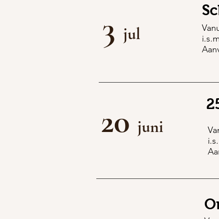
Sc
3
Vanu
jul
i.s.
Aanv
2
20
juni
Va
i.
Aa
O