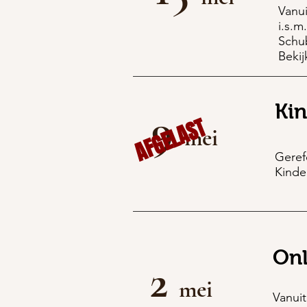
Vanui
i.s.m
Schu
Bekij
Ki
9
AFGELAST
mei
Gere
Kinde
Onl
2
mei
Vanuit