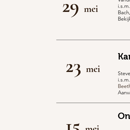
29
mei
i.s.m
Bach,
Bekij
Ka
23
mei
Stev
i.s.m
Beet
Aanv
Onl
15
mei