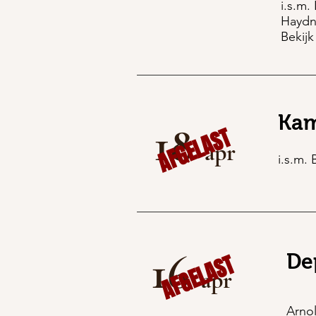
i.s.m.
Haydn
Bekijk
Kam
18
AFGELAST
apr
i.s.m. 
16
AFGELAST
De
apr
Arno