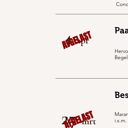
Conce
4
Pa
AFGELAST
apr
Hervo
Begel
Bes
27
AFGELAST
Maran
mrt
i.s.m.