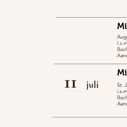
Mi
Augu
I.s.
Bach
Aan
Mi
11
juli
St. 
i.s.
Bac
Aan