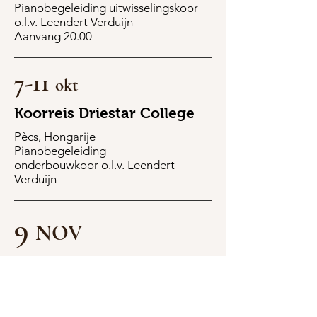
Pianobegeleiding uitwisselingskoor
o.l.v. Leendert Verduijn
Aanvang 20.00
7-11
okt
Koorreis Driestar College
Pècs, Hongarije
Pianobegeleiding
onderbouwkoor o.l.v. Leendert
Verduijn
9
NOV
CLO-Literatuurdag
Driestar Educatief, Gouda
Piano solo intermezzi
Beethoven, Mendelssohn en Fauré